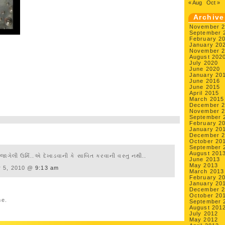
« Aug
Oct »
Archive
November 
September 
February 2
January 20
November 
August 202
July 2020
June 2020
January 20
June 2016
June 2015
April 2015
March 2015
December 
November 
September 
February 2
January 20
December 
October 20
September 
August 201
 જાગેલી ઉર્મિ..એ દેખાડવાની કે સાબિત કરવાની વસ્તુ નથી..
June 2013
May 2013
 5, 2010 @
9:13 am
March 2013
February 2
January 20
December 
October 20
me.
September 
August 201
July 2012
May 2012