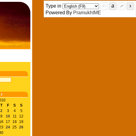
Type in
Powered By
PramukhIME
ar
010
T
F
S
S
2
3
4
5
9
10
11
12
16
17
18
19
23
24
25
26
30