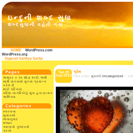
ઇન્દુની શબ્દ સુધા
શબ્દસુધાની વહેતી ગંગા
HOME
WordPress.com
WordPress.org
Gujarati Sahitya Sarita
પ્રેમ
Pages
Tue 28
Sep 2010
Filed under:
મુક્તકો
,
Uncategorized
— indi
અક્ષ્રર ર પર થોડા શ્બ્દો.અર્થ
સાથે વાક્યમાં મુકવા પ્રયત્ન
કરેલ છે
મારો પરિચય
વરિષ્ઠ નાગરિકોનું સુખ હકારાત્મક
અભિગમ
Categories
સ્વરચના
સુવાક્યો
ભાવાનુવાદ
ભજન
ગમતાનો ગુલદસ્તો
ગરબો