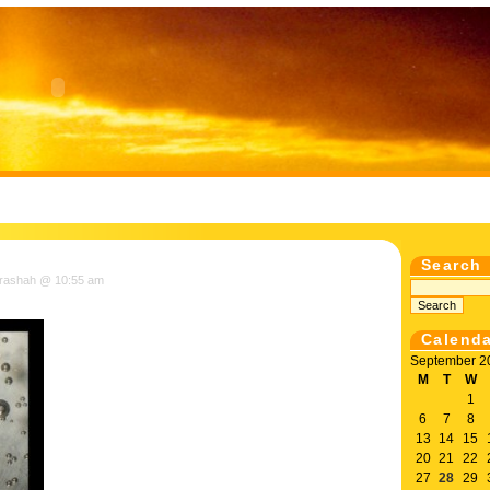
Search
rashah @ 10:55 am
Calend
September 2
M
T
W
1
6
7
8
13
14
15
20
21
22
27
28
29