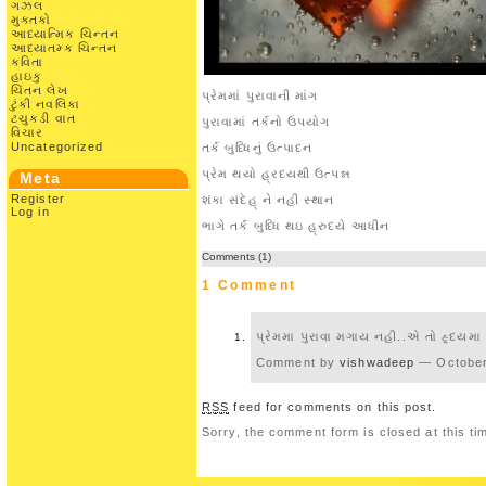
ગઝલ
મુક્તકો
આધ્યાત્મિક ચિન્તન
આધ્યાતમ્ક ચિન્તન
કવિતા
હાઇકુ
ચિંતન લેખ
પ્રેમમાં પુરાવાની માંગ
ટુંકી નવલિકા
ટચુકડી વાત
પુરાવામાં તર્કનો ઉપયોગ
વિચાર
Uncategorized
તર્ક બુધ્ધિનું ઉત્પાદન
પ્રેમ થયો હ્રદયથી ઉત્પન્ન
Meta
Register
શંકા સંદેહ્ ને નહી સ્થાન
Log in
ભાગે તર્ક બુધ્ધિ થઇ હ્રુદયે આધીન
Comments (1)
1 Comment
પ્રેમમા પુરાવા મગાય નહી..એ તો હ્ર્દયમા
Comment by
vishwadeep
— October
RSS
feed for comments on this post.
Sorry, the comment form is closed at this ti