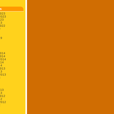
s
2023
2023
023
23
2022
0
19
2014
2014
2014
014
14
2013
13
2013
3
013
13
2012
12
2012
2