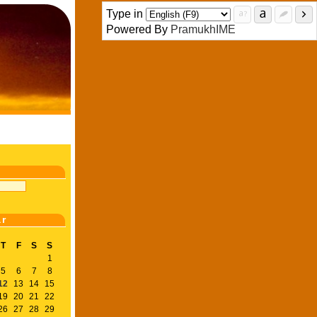
Type in
Powered By
PramukhIME
ar
T
F
S
S
1
5
6
7
8
12
13
14
15
19
20
21
22
26
27
28
29