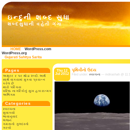
ઇન્દુની શબ્દ સુધા
શબ્દસુધાની વહેતી ગંગા
HOME
WordPress.com
WordPress.org
Gujarati Sahitya Sarita
પૃથિવીનો ઉદય
Pages
Thu 12
Jul 2012
Filed under:
સ્વરચના
— indirashah @ 11:
અક્ષ્રર ર પર થોડા શ્બ્દો.અર્થ
સાથે વાક્યમાં મુકવા પ્રયત્ન
કરેલ છે
મારો પરિચય
વરિષ્ઠ નાગરિકોનું સુખ હકારાત્મક
અભિગમ
Categories
સ્વરચના
સુવાક્યો
ભાવાનુવાદ
ભજન
ગમતાનો ગુલદસ્તો
ગરબો