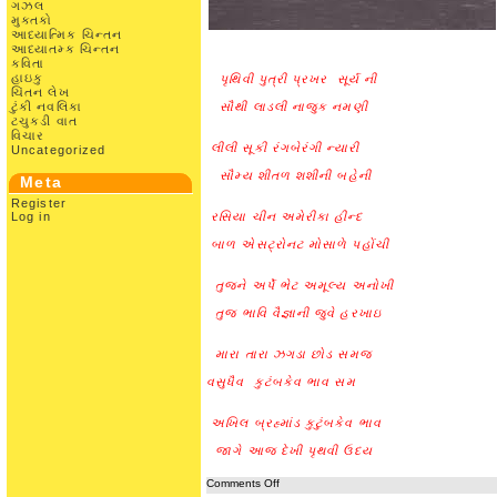
ગઝલ
મુક્તકો
આધ્યાત્મિક ચિન્તન
આધ્યાતમ્ક ચિન્તન
કવિતા
હાઇકુ
પૃથિવી પુત્રી પ્રખર સૂર્ય ની
ચિંતન લેખ
ટુંકી નવલિકા
સૌથી લાડલી નાજુક નમણી
ટચુકડી વાત
વિચાર
લીલી સૂકી રંગબેરંગી ન્યારી
Uncategorized
સૌમ્ય શીતળ શશીની બહેની
Meta
Register
Log in
રસિયા ચીન અમેરીકા હીન્દ
બાળ એસટ્રોનટ મોસાળે પહોંચી
તુજને અર્પે ભેટ અમૂલ્ય અનોખી
તુજ ભાવિ વૈજ્ઞાની જુવે હરખાઇ
મારા તારા ઝગડા છોડ સમજ
વસુધૈવ કુટંબકેવ ભાવ સમ
અખિલ બ્રહ્માંડ કુટુંબકેવ ભાવ
જાગે આજ દેખી પૃથવી ઉદય
on
Comments Off
પૃથિવીનો