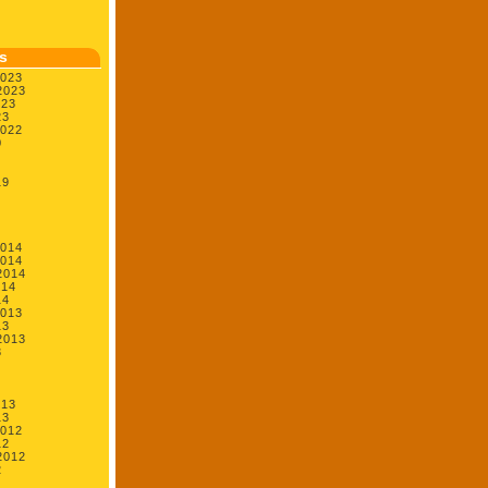
s
2023
2023
023
23
2022
0
19
2014
2014
2014
014
14
2013
13
2013
3
013
13
2012
12
2012
2